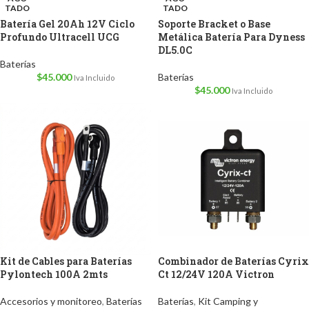
TADO
TADO
Batería Gel 20Ah 12V Ciclo
Soporte Bracket o Base
Profundo Ultracell UCG
Metálica Batería Para Dyness
DL5.0C
Baterías
$
45.000
Baterías
Iva Incluido
$
45.000
Iva Incluido
Kit de Cables para Baterías
Combinador de Baterías Cyrix
Pylontech 100A 2mts
Ct 12/24V 120A Victron
Accesorios y monitoreo
,
Baterías
Baterías
,
Kit Camping y