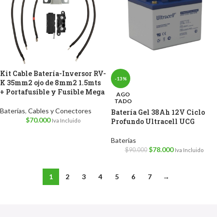
Kit Cable Batería-Inversor RV-
-13%
K 35mm2 ojo de 8mm2 1.5mts
+ Portafusible y Fusible Mega
AGO
TADO
Baterías
,
Cables y Conectores
Batería Gel 38Ah 12V Ciclo
$
70.000
Profundo Ultracell UCG
Iva Incluido
Baterías
$
78.000
$
90.000
Iva Incluido
1
2
3
4
5
6
7
→