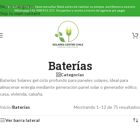
Skip to navigation
Estimado cliente por favor consultar Stock antes de realizar su compra, escríbenos a nuestro
Whatsapp
+56 9 889 03 221
. Despachos y envíos a través de agencia por pagar.
Skip to main content
Baterías
Categorías
Baterías Solares gel ciclo profundo para paneles solares, ideal para
almacenar energía mediante generación panel solar o generador eólico.
casa, vivienda, cabaña.
Inicio
/
Baterías
Mostrando 1–12 de 75 resultados
Ver barra lateral