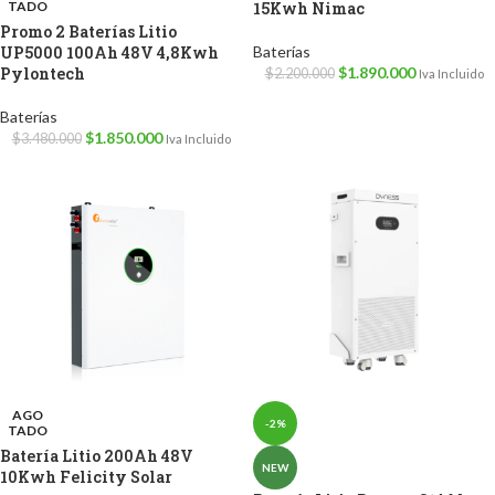
TADO
15Kwh Nimac
Promo 2 Baterías Litio
UP5000 100Ah 48V 4,8Kwh
Baterías
Pylontech
$
1.890.000
$
2.200.000
Iva Incluido
Baterías
$
1.850.000
$
3.480.000
Iva Incluido
AGO
-2%
TADO
Batería Litio 200Ah 48V
NEW
10Kwh Felicity Solar