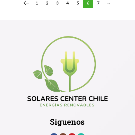
←
1
2
3
4
5
6
7
→
Siguenos