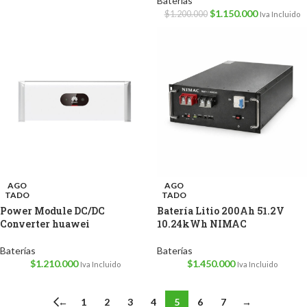
Baterías
$
1.150.000
$
1.200.000
Iva Incluido
AGO
AGO
TADO
TADO
Power Module DC/DC
Batería Litio 200Ah 51.2V
Converter huawei
10.24kWh NIMAC
Baterías
Baterías
$
1.210.000
$
1.450.000
Iva Incluido
Iva Incluido
←
1
2
3
4
5
6
7
→