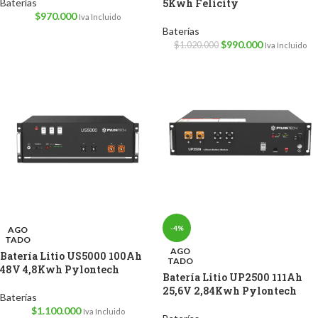
Baterías
5Kwh Felicity
$
970.000
Iva Incluido
Baterías
$
990.000
$
1.020.000
Iva Incluido
-4%
AGO
TADO
AGO
Batería Litio US5000 100Ah
TADO
48V 4,8Kwh Pylontech
Batería Litio UP2500 111Ah
25,6V 2,84Kwh Pylontech
Baterías
$
1.100.000
Iva Incluido