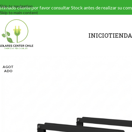
Skip to navigation
stimado cliente por favor consultar Stock antes de realizar su c
Skip to main content
INICIO
TIEND
AGOT
ADO