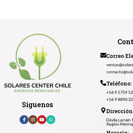
Cont
Correo El
ventas@solare
contacto@sola
Teléfono:
+56 9 5759 5
+56 9 8890 3
Siguenos
Dirección
Dávila Larraín
Región Metrop
Horario: