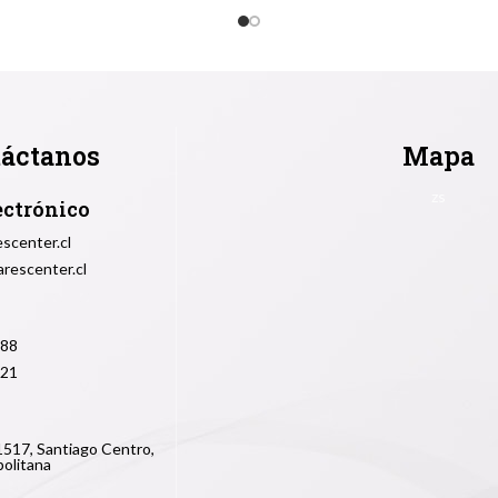
áctanos
Mapa
zs
ectrónico
scenter.cl
rescenter.cl
288
221
 1517, Santiago Centro,
olitana