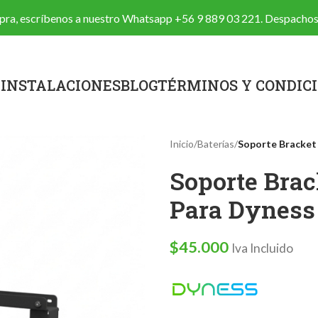
ompra, escríbenos a nuestro Whatsapp
+56 9 889 03 221
. Despachos
A
INSTALACIONES
BLOG
TÉRMINOS Y CONDIC
Inicio
/
Baterías
/
Soporte Bracket 
Soporte Brac
Para Dyness
$
45.000
Iva Incluido