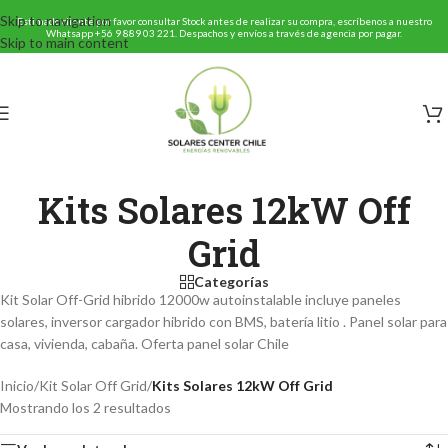
Skip to navigation
Estimado cliente por favor consultar Stock antes de realizar su compra, escríbenos a nuestro
Whatsapp
+56 9 889 03 221
. Despachos y envíos a través de agencia por pagar.
Skip to main content
Kits Solares 12kW Off
Grid
Categorías
Kit Solar Off-Grid hibrido 12000w autoinstalable incluye paneles
solares, inversor cargador hibrido con BMS, batería litio . Panel solar para
casa, vivienda, cabaña. Oferta panel solar Chile
Inicio
/
Kit Solar Off Grid
/
Kits Solares 12kW Off Grid
Mostrando los 2 resultados