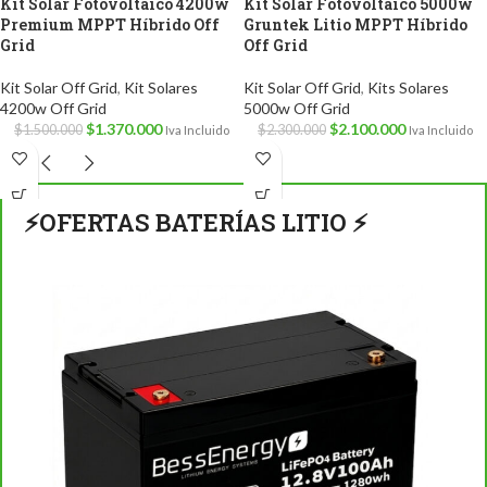
Kit Solar Fotovoltaico 4200w
Kit Solar Fotovoltaico 5000w
Premium MPPT Híbrido Off
Gruntek Litio MPPT Híbrido
Grid
Off Grid
Kit Solar Off Grid
,
Kit Solares
Kit Solar Off Grid
,
Kits Solares
4200w Off Grid
5000w Off Grid
$
1.370.000
$
2.100.000
$
1.500.000
$
2.300.000
Iva Incluido
Iva Incluido
⚡OFERTAS BATERÍAS LITIO ⚡