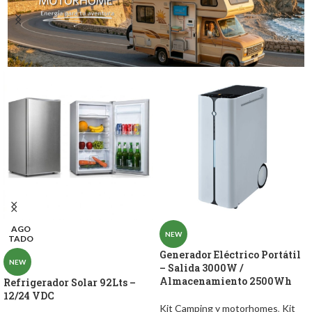
AGO
NEW
TADO
Generador Eléctrico Portátil
NEW
– Salida 3000W /
Almacenamiento 2500Wh
Refrigerador Solar 92Lts –
12/24 VDC
Kit Camping y motorhomes
,
Kit