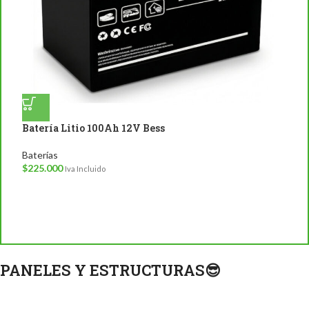
Batería Litio 100Ah 12V Bess
Baterías
$
225.000
Iva Incluido
B
B
$
PANELES Y ESTRUCTURAS😎