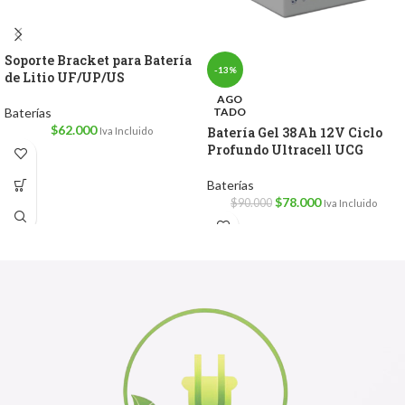
Soporte Bracket para Batería
-13%
de Litio UF/UP/US
AGO
Baterías
TADO
$
62.000
Batería Gel 38Ah 12V Ciclo
Iva Incluido
Profundo Ultracell UCG
Baterías
$
78.000
$
90.000
Iva Incluido