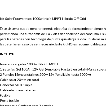
Kit Solar Fotovoltaico 1000w Inicio MPPT Híbrido Off Grid
Este sistema puede generar energía eléctrica de forma independiente ha
permitiendo una autonomía de 1 a 2 días dependiendo del consumo. Es ide
para las baterías con tecnología de punta que alarga la vida útil de las 
las baterías en caso de ser necesario. Este kit NO es recomendable par
INCLUYE:
Inversor cargador 1000w Híbrido MPPT
1 Baterías Gel 100Ah 12V Gel (Ampliable Hasta 8 en total) (Marca sujeta 
2 Paneles Monocristalinos 200w 12v (Ampliable hasta 3000w)
Cable solar 20mts en total
Conector MC4 Simple
Cableado unión baterías
Fusible
Porta fusible
Kit montaje Coplanar para 2 paneles