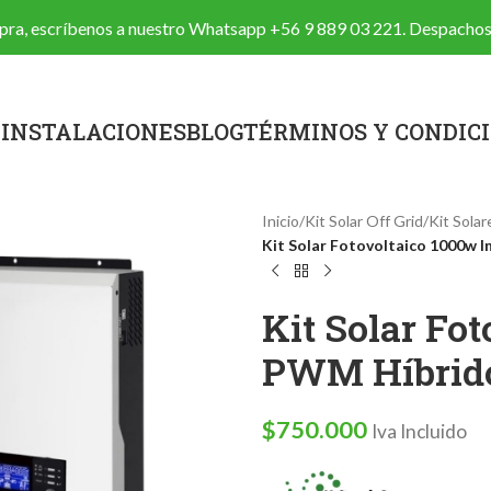
ompra, escríbenos a nuestro Whatsapp
+56 9 889 03 221
. Despachos
A
INSTALACIONES
BLOG
TÉRMINOS Y CONDIC
Inicio
/
Kit Solar Off Grid
/
Kit Sola
Kit Solar Fotovoltaico 1000w I
Kit Solar Fo
PWM Híbrido
$
750.000
Iva Incluido