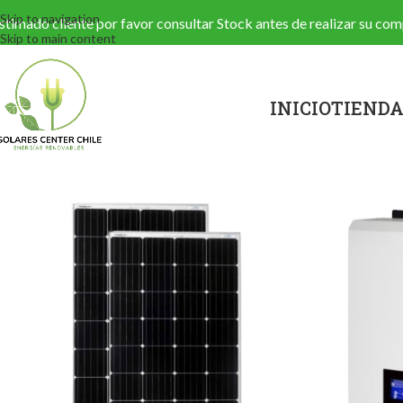
Skip to navigation
stimado cliente por favor consultar Stock antes de realizar su c
Skip to main content
INICIO
TIEND