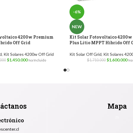
-6%
NEW
ovoltaico 4200w Premium
Kit Solar Fotovoltaico 4200
brido Off Grid
Plus Litio MPPT Híbrido Off 
d
,
Kit Solares 4200w Off Grid
Kit Solar Off Grid
,
Kit Solares 420
$
1.450.000
$
1.600.000
.000
$
1.710.000
Iva Incluido
Iva
áctanos
Mapa
zs
ectrónico
scenter.cl