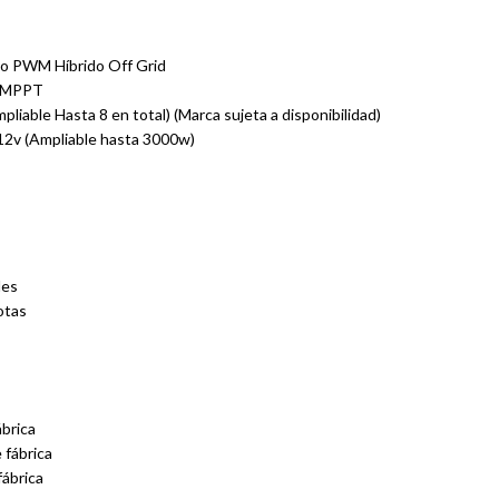
cio PWM Híbrido Off Grid
o MPPT
liable Hasta 8 en total) (Marca sujeta a disponibilidad)
12v (Ampliable hasta 3000w)
les
otas
ábrica
 fábrica
fábrica