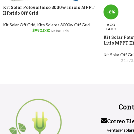
Kit Solar Fotovoltaico 3000w Inicio MPPT
-8%
Híbrido Off Grid
Kit Solar Off Grid
,
Kits Solares 3000w Off Grid
AGO
TADO
$
990.000
Iva Incluido
Kit Solar Fot
Litio MPPT Hí
Kit Solar Off Gri
$
1.570
Cont
Correo El
ventas@solare