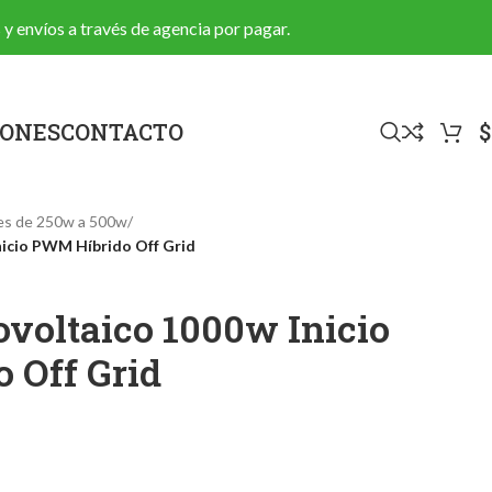
 y envíos a través de agencia por pagar.
IONES
CONTACTO
$
res de 250w a 500w
/
nicio PWM Híbrido Off Grid
tovoltaico 1000w Inicio
 Off Grid